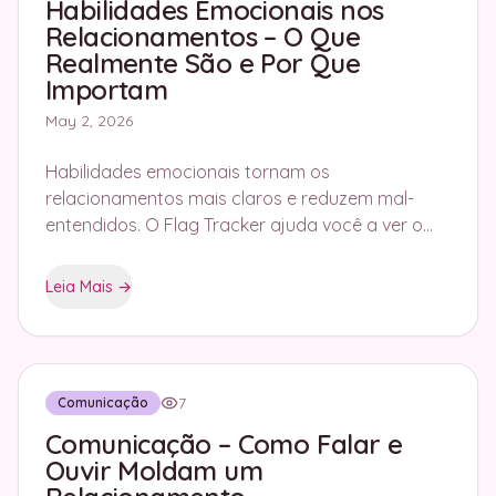
Habilidades Emocionais nos
Relacionamentos – O Que
Realmente São e Por Que
Importam
May 2, 2026
Habilidades emocionais tornam os
relacionamentos mais claros e reduzem mal-
entendidos. O Flag Tracker ajuda você a ver o
que realmente está acontecendo.
Leia Mais
→
7
Comunicação
Comunicação – Como Falar e
Ouvir Moldam um