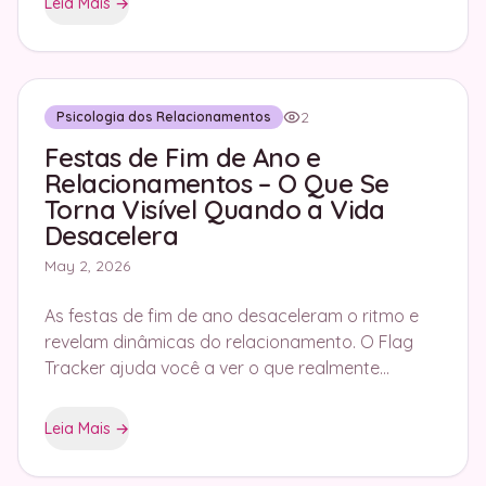
Leia Mais
→
2
Psicologia dos Relacionamentos
Festas de Fim de Ano e
Relacionamentos – O Que Se
Torna Visível Quando a Vida
Desacelera
May 2, 2026
As festas de fim de ano desaceleram o ritmo e
revelam dinâmicas do relacionamento. O Flag
Tracker ajuda você a ver o que realmente
acontece sob a superfície.
Leia Mais
→