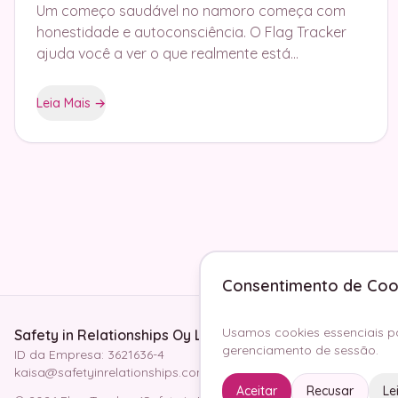
Um começo saudável no namoro começa com
honestidade e autoconsciência. O Flag Tracker
ajuda você a ver o que realmente está
acontecendo em seus relacionamentos.
Leia Mais
→
Consentimento de Coo
Usamos cookies essenciais pa
Safety in Relationships Oy Ltd
gerenciamento de sessão.
ID da Empresa: 3621636-4
kaisa@safetyinrelationships.com
Aceitar
Recusar
Le