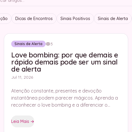
ação
Dicas de Encontros
Sinais Positivos
Sinais de Alerta
3
Sinais de Alerta
Love bombing: por que demais e
rápido demais pode ser um sinal
de alerta
Jul 11, 2026
Atenção constante, presentes e devoção
instantânea podem parecer mágicos. Aprenda a
reconhecer o love bombing e a diferenciar o
encantamento saudável da manipulação.
Leia Mais
→