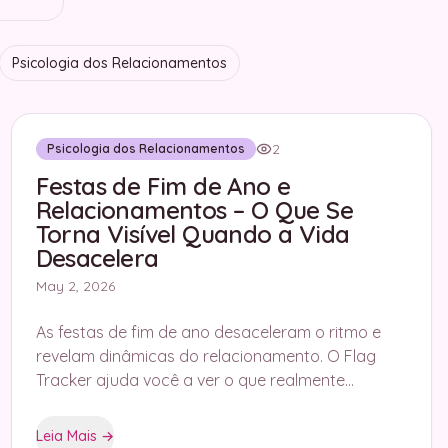
Psicologia dos Relacionamentos
2
Psicologia dos Relacionamentos
Festas de Fim de Ano e
Relacionamentos – O Que Se
Torna Visível Quando a Vida
Desacelera
May 2, 2026
As festas de fim de ano desaceleram o ritmo e
revelam dinâmicas do relacionamento. O Flag
Tracker ajuda você a ver o que realmente
acontece sob a superfície.
Leia Mais
→