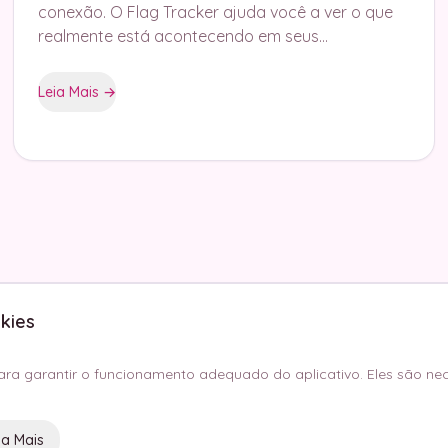
conexão. O Flag Tracker ajuda você a ver o que
realmente está acontecendo em seus
relacionamentos.
Leia Mais
→
kies
ra garantir o funcionamento adequado do aplicativo. Eles são ne
Início
Blog
FAQ
Princípios Éticos
Política 
ia Mais