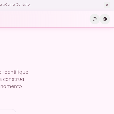
la página Contato.
Current th
Curre
 identifique
 e construa
ionamento