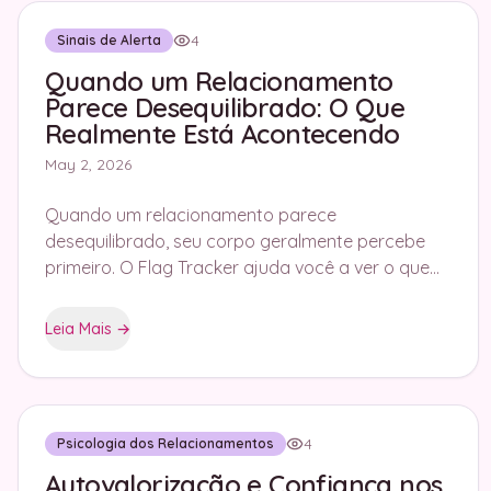
4
Sinais de Alerta
Quando um Relacionamento
Parece Desequilibrado: O Que
Realmente Está Acontecendo
May 2, 2026
Quando um relacionamento parece
desequilibrado, seu corpo geralmente percebe
primeiro. O Flag Tracker ajuda você a ver o que
realmente está acontecendo e o que se repete.
Leia Mais
→
4
Psicologia dos Relacionamentos
Autovalorização e Confiança nos