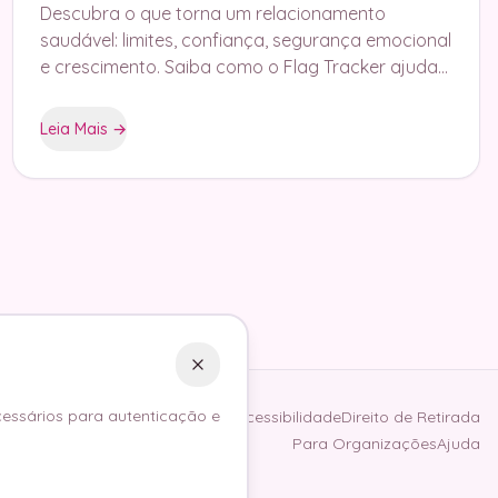
Descubra o que torna um relacionamento
saudável: limites, confiança, segurança emocional
e crescimento. Saiba como o Flag Tracker ajuda
a ver padrões com insights reais.
Leia Mais
→
cessários para autenticação e
de Privacidade
Termos de Serviço
Acessibilidade
Direito de Retirada
Para Organizações
Ajuda