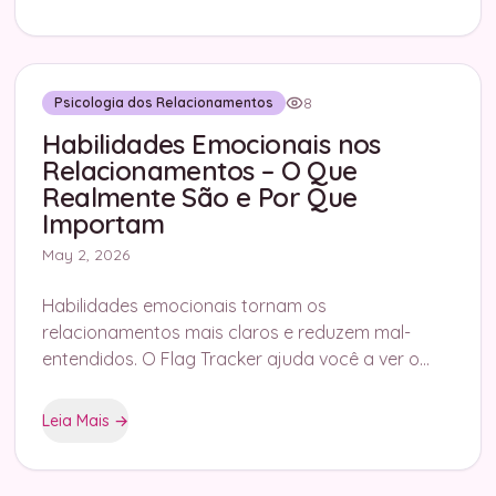
8
Psicologia dos Relacionamentos
Habilidades Emocionais nos
Relacionamentos – O Que
Realmente São e Por Que
Importam
May 2, 2026
Habilidades emocionais tornam os
relacionamentos mais claros e reduzem mal-
entendidos. O Flag Tracker ajuda você a ver o
que realmente está acontecendo.
Leia Mais
→