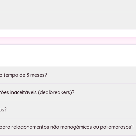
do tempo de 3 meses?
es inaceitáveis (dealbreakers)?
os?
a para relacionamentos não monogâmicos ou poliamorosos?