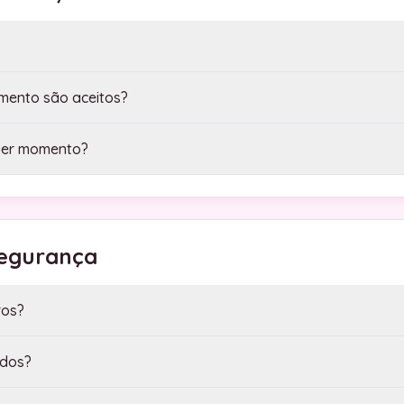
mento são aceitos?
uer momento?
Segurança
ros?
ados?